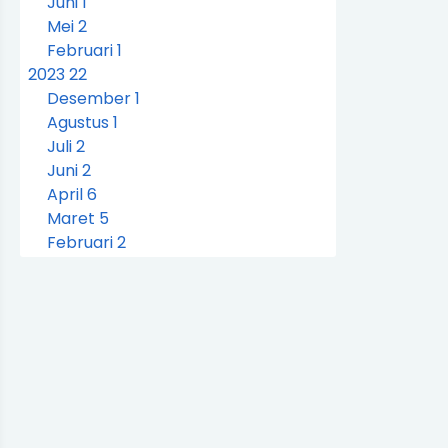
Juni
1
Mei
2
Februari
1
2023
22
Desember
1
Agustus
1
Juli
2
Juni
2
April
6
Maret
5
Februari
2
Januari
3
2022
37
Desember
4
Oktober
3
September
3
Agustus
3
Juli
9
Juni
11