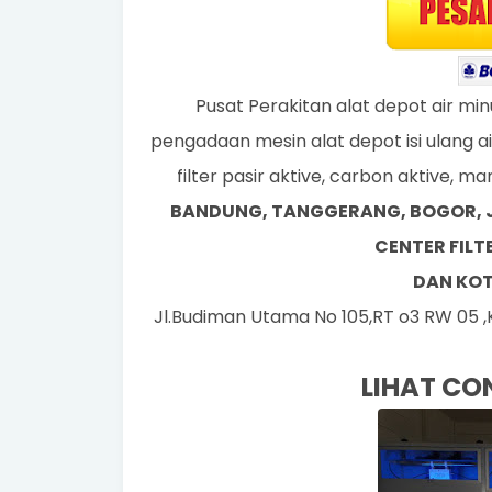
Pusat Perakitan alat depot air mi
pengadaan mesin alat depot isi ulang a
filter pasir aktive, carbon aktive, m
BANDUNG, TANGGERANG, BOGOR, JA
CENTER FIL
DAN KOT
Jl.Budiman Utama No 105,RT o3 RW 05 ,
LIHAT CO