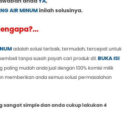
 jawaban anda
YA
,
ANG AIR MINUM
inilah solusinya.
engapa?...
MINUM
adalah solusi terbaik, termudah, tercepat untuk
BUKA ISI
embeli tanpa susah payah cari produk dll.
 paling mudah anda jual dengan 100% komisi milik
akan memberikan anda semua solusi permasalahan
g sangat simple dan anda cukup lakukan 4