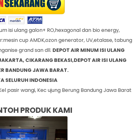
num isi ulang galon+ RO,hexagonal dan bio energy,
ir:mesin cup AMDK,ozon generator, UV,etalase, tabung
anganise grand san dll.
DEPOT AIR MINUM ISI ULANG
KARTA, CIKARANG BEKASI,DEPOT AIR ISI ULANG
TER BANDUNG JAWA BARAT.
A SELURUH INDONESIA
Kel pasir wangi, Kec ujung Berung Bandung Jawa Barat
NTOH PRODUK KAMI