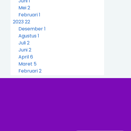
Juni
1
Mei
2
Februari
1
2023
22
Desember
1
Agustus
1
Juli
2
Juni
2
April
6
Maret
5
Februari
2
Januari
3
2022
37
Desember
4
Oktober
3
September
3
Agustus
3
Juli
9
Juni
11