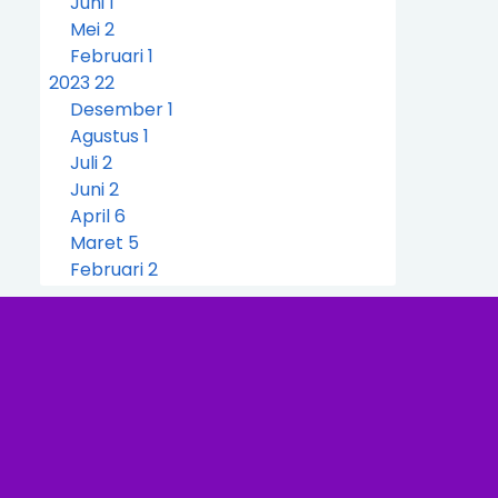
Juni
1
Mei
2
Februari
1
2023
22
Desember
1
Agustus
1
Juli
2
Juni
2
April
6
Maret
5
Februari
2
Januari
3
2022
37
Desember
4
PT. AGUM TRANSWISATA LOMBOK
- PUSAT TOUR TRAVEL MA...
GEBYAR PROMO TANAH KAVLING
PREMIUM DI PUNCAKDUA
BOGOR
PT. AGUM TRANSWISATA LOMBOK