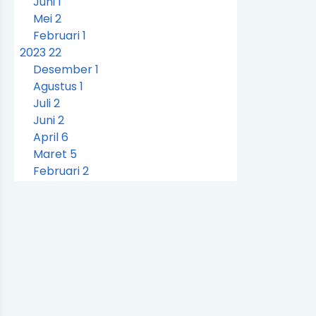
Juni
1
Mei
2
Februari
1
2023
22
Desember
1
Agustus
1
Juli
2
Juni
2
April
6
Maret
5
Februari
2
Januari
3
2022
37
Desember
4
Oktober
3
September
3
Agustus
3
Juli
9
Juni
11