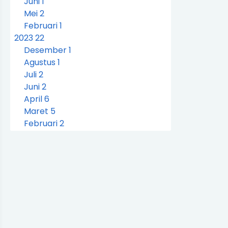
Juni
1
Mei
2
Februari
1
2023
22
Desember
1
Agustus
1
Juli
2
Juni
2
April
6
Maret
5
Februari
2
Januari
3
2022
37
Desember
4
Oktober
3
September
3
Agustus
3
Juli
9
Juni
11