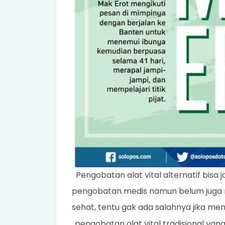
Pengobatan alat vital alternatif bisa
pengobatan medis namun belum juga 
sehat, tentu gak ada salahnya jika men
pengobatan alat vital tradisional yang s