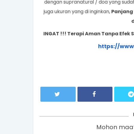
dengan supranatural / doa yang suda
juga ukuran yang di inginkan,
Panjang 
d
INGAT !!! Terapi Aman Tanpa Efek
https://ww
Mohon maaf,